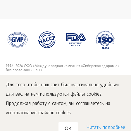
1996
–2026 ООО «Международная компания «Сибирское здоровье».
Все права защищены.
Воспроизведение материалов данного сайта возможно при условии
обязательного размещения активной ссылки на
Для того чтобы наш сайт был максимально удобным
www.siberianwellness.com.
для вас, на нем используются файлы cookies.
Пользовательское соглашение
Политика конфиденциальности
Продолжая работу с сайтом, вы соглашаетесь на
Условия покупки
использование файлов cookies.
Читать подробнее
OK