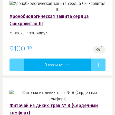
Хронобиологическая защита сердца
Синхровитал III
#500072
100 капсул
դր
9100
б.
39
В корзину 1
шт.
Фиточай из диких трав № 8 (Сердечный
комфорт)