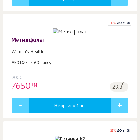
-
15
%
ДО 31.08
Метилфолат
Women's Health
#501325
60 капсул
9000
դր
7650
б.
29.3
В корзину 1
шт.
-
22
%
ДО 31.08