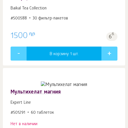
Baikal Tea Collection
#500588
30 фильтр-пакетов
դր
1500
б.
6
В корзину 1
шт.
Мультихелат магния
Expert Line
#501291
60 таблеток
Нет в наличии