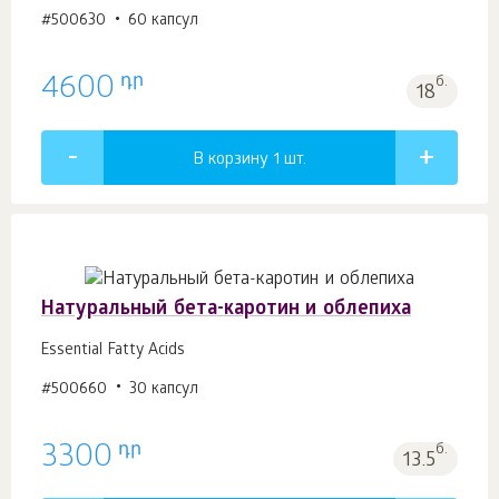
#500630
60 капсул
դր
4600
б.
18
В корзину 1
шт.
Натуральный бета-каротин и облепиха
Essential Fatty Acids
#500660
30 капсул
դր
3300
б.
13.5