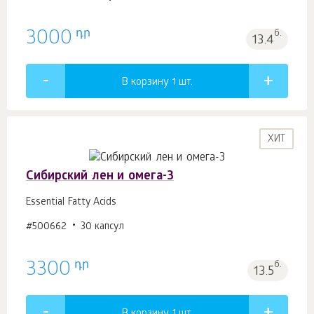
դր
3000
б.
13.4
В корзину 1
шт.
ХИТ
Сибирский лен и омега-3
Essential Fatty Acids
#500662
30 капсул
դր
3300
б.
13.5