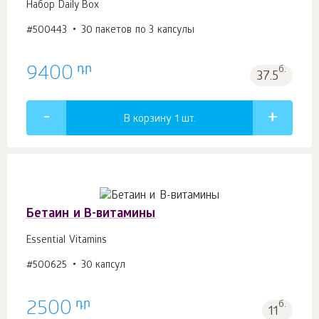
Набор Daily Box
#500443
30 пакетов по 3 капсулы
դր
9400
б.
37.5
В корзину 1
шт.
Бетаин и В-витамины
Essential Vitamins
#500625
30 капсул
դր
2500
б.
11