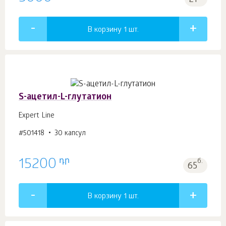
21
В корзину 1
шт.
S-ацетил-L-глутатион
Expert Line
#501418
30 капсул
դր
15200
б.
65
В корзину 1
шт.