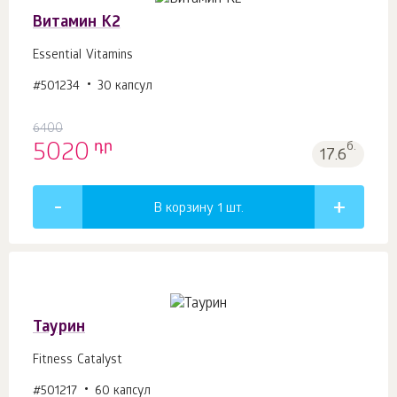
Витамин К2
Essential Vitamins
#501234
30 капсул
6400
դր
5020
б.
17.6
В корзину 1
шт.
Таурин
Fitness Catalyst
#501217
60 капсул