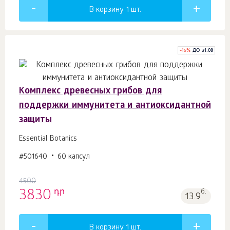
В корзину 1
шт.
-
15
%
ДО 31.08
Комплекс древесных грибов для
поддержки иммунитета и антиоксидантной
защиты
Essential Botanics
#501640
60 капсул
4500
դր
3830
б.
13.9
В корзину 1
шт.