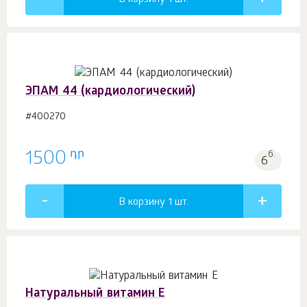
В корзину 1
шт.
ЭПАМ 44 (кардиологический)
#400270
դր
1500
б.
6
В корзину 1
шт.
Натуральный витамин E