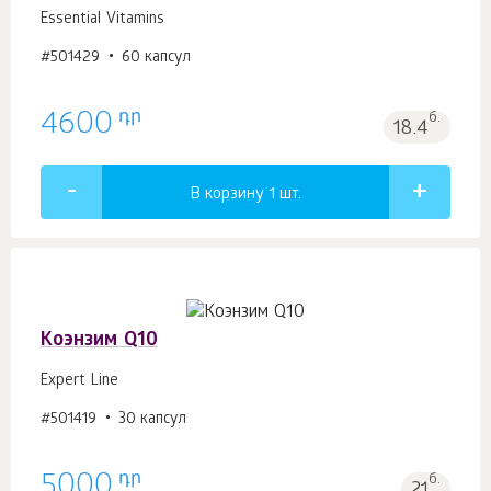
Essential Vitamins
#501429
60 капсул
դր
4600
б.
18.4
В корзину 1
шт.
Коэнзим Q10
Expert Line
#501419
30 капсул
դր
5000
б.