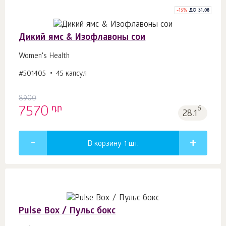
-
15
%
ДО 31.08
Дикий ямс & Изофлавоны сои
Women's Health
#501405
45 капсул
8900
դր
7570
б.
28.1
В корзину 1
шт.
Pulse Box / Пульс бокс