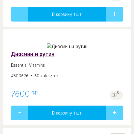
В корзину 1
шт.
Диосмин и рутин
Essential Vitamins
#500626
60 таблеток
դր
7600
б.
31
В корзину 1
шт.