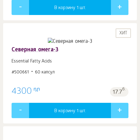
В корзину 1
шт.
ХИТ
Северная омега-3
Essential Fatty Acids
#500661
60 капсул
դր
4300
б.
17.7
В корзину 1
шт.