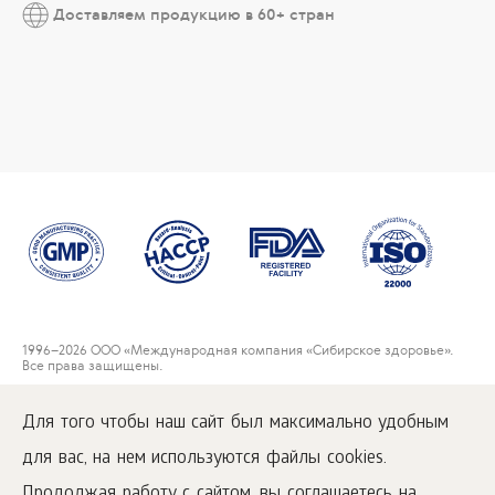
Доставляем продукцию в 60+ стран
1996
–2026 ООО «Международная компания «Сибирское здоровье».
Все права защищены.
Воспроизведение материалов данного сайта возможно при условии
обязательного размещения активной ссылки на
Для того чтобы наш сайт был максимально удобным
www.siberianwellness.com.
для вас, на нем используются файлы cookies.
Пользовательское соглашение
Политика конфиденциальности
Продолжая работу с сайтом, вы соглашаетесь на