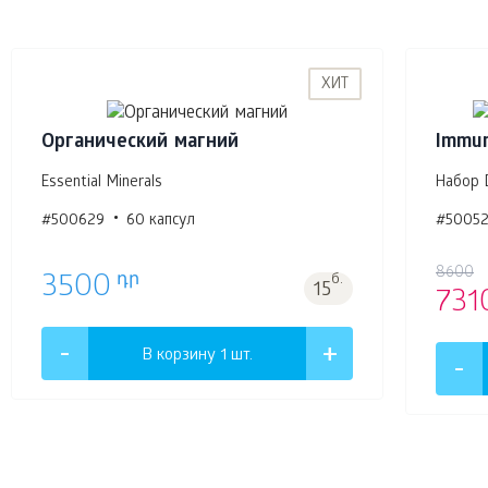
ХИТ
Органический магний
Immun
Essential Minerals
Набор D
#500629
60 капсул
#5005
8600
դր
3500
б.
15
731
В корзину 1
шт.