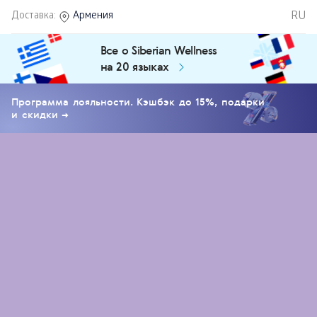
RU
Доставка:
Армения
Все о Siberian Wellness
на 20 языках
Программа лояльности. Кэшбэк до 15%, подарки
и скидки →