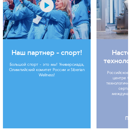
Насто
Наш партнер - спорт!
техноло
Большой спорт - это мы! Универсиада,
Олимпийский комитет России и Siberian
Российское 
Wellness!
центре С
технологично
серти
междунар
По