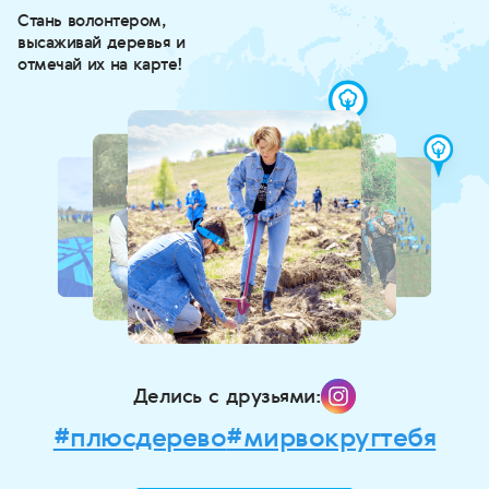
Стань волонтером,
высаживай деревья и
отмечай их на карте!
Делись с друзьями:
#плюсдерево
#мирвокругтебя