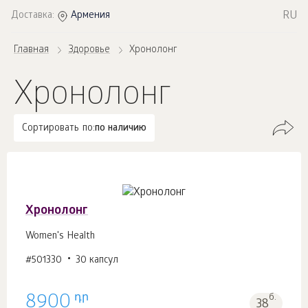
RU
Доставка:
Армения
Главная
Здоровье
Хронолонг
Хронолонг
Сортировать по:
по наличию
Хронолонг
Women's Health
#501330
30 капсул
դր
8900
б.
38