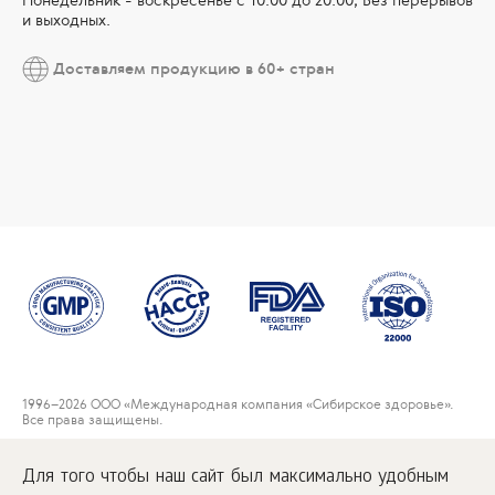
Понедельник - воскресенье с 10.00 до 20.00; Без перерывов
и выходных.
Доставляем продукцию в 60+ стран
1996
–2026 ООО «Международная компания «Сибирское здоровье».
Все права защищены.
Воспроизведение материалов данного сайта возможно при условии
обязательного размещения активной ссылки на
Для того чтобы наш сайт был максимально удобным
www.siberianwellness.com.