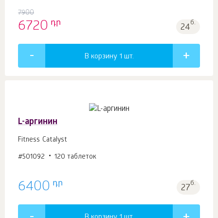
7900
դր
6720
б.
24
В корзину 1
шт.
L-аргинин
Fitness Catalyst
#501092
120 таблеток
դր
6400
б.
27
В корзину 1
шт.