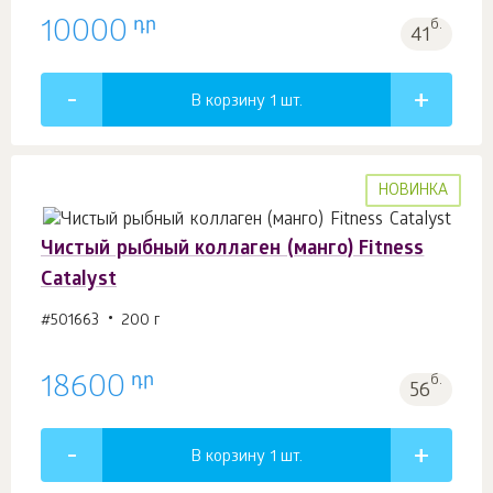
դր
10000
б.
41
В корзину 1
шт.
НОВИНКА
Чистый рыбный коллаген (манго) Fitness
Catalyst
#501663
200 г
դր
18600
б.
56
В корзину 1
шт.