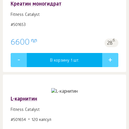
Креатин моногидрат
Fitness Catalyst
#501653
դր
6600
б.
28
В корзину 1
шт.
L-карнитин
Fitness Catalyst
#501654
120 капсул