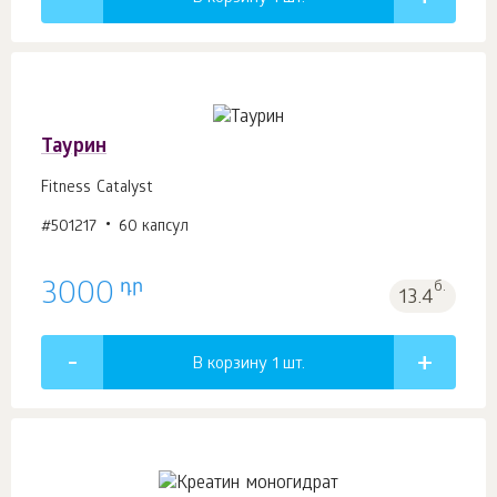
Таурин
Fitness Catalyst
#501217
60 капсул
դր
3000
б.
13.4
В корзину 1
шт.