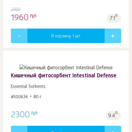
2300
դր
1960
б.
7.1
В корзину 1
шт.
Кишечный фитосорбент Intestinal Defense
Essential Sorbents
#500634
80 г
դր
2300
б.
9.4