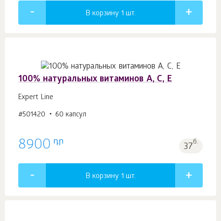
В корзину 1
шт.
100% натуральных витаминов A, C, Е
Expert Line
#501420
60 капсул
դր
8900
б.
37
В корзину 1
шт.