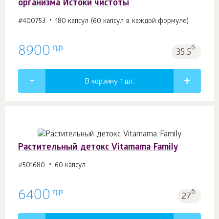
организма Истоки чистоты
#400753
180 капсул (60 капсул в каждой формуле)
դր
8900
б.
35.5
В корзину 1
шт.
Растительный детокс Vitamama Family
#501680
60 капсул
դր
6400
б.
27