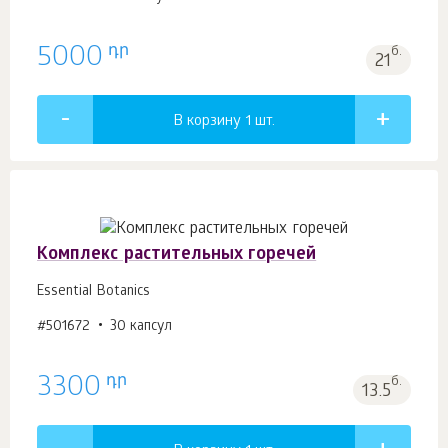
դր
5000
б.
21
В корзину 1
шт.
Комплекс растительных горечей
Essential Botanics
#501672
30 капсул
դր
3300
б.
13.5