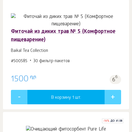
Фиточай из диких трав № 5 (Комфортное
пищеварение)
Baikal Tea Collection
#500585
30 фильтр-пакетов
դր
1500
б.
6
В корзину 1
шт.
-
15
%
ДО 31.08