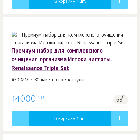
В корзину 1
шт.
Премиум набор для комплексного
очищения организма Истоки чистоты.
Renaissance Triple Set
#500213
30 пакетов по 3 капсулы
դր
14000
б.
63
В корзину 1
шт.