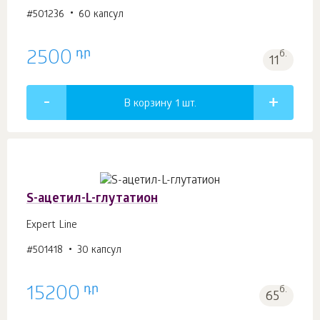
#501236
60 капсул
դր
2500
б.
11
В корзину 1
шт.
S-ацетил-L-глутатион
Expert Line
#501418
30 капсул
դր
15200
б.
65