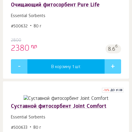
Очищающий фитосорбент Pure Life
Essential Sorbents
#500632
80 г
2800
դր
2380
б.
8.6
В корзину 1
шт.
-
15
%
ДО 31.08
Cуставной фитосорбент Joint Comfort
Essential Sorbents
#500633
80 г