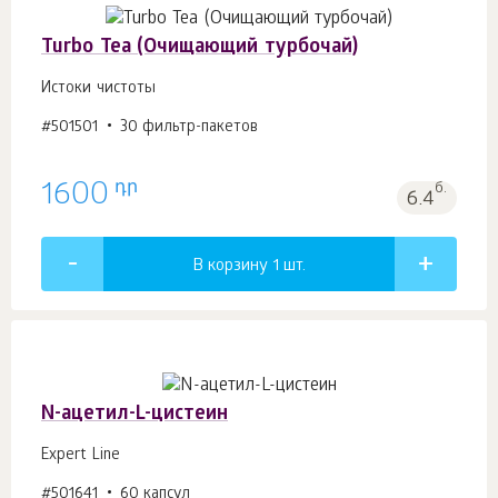
Turbo Tea (Очищающий турбочай)
Истоки чистоты
#501501
30 фильтр-пакетов
դր
1600
б.
6.4
В корзину 1
шт.
N-ацетил-L-цистеин
Expert Line
#501641
60 капсул