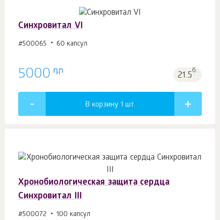
Синхровитал VI
#500065
60 капсул
դր
5000
б.
21.5
В корзину 1
шт.
Хронобиологическая защита сердца
Синхровитал III
#500072
100 капсул