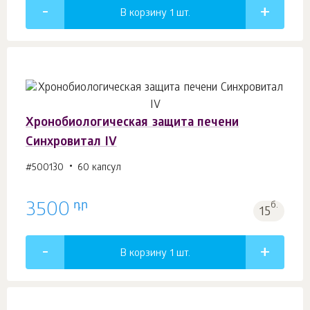
В корзину 1
шт.
Хронобиологическая защита печени
Синхровитал IV
#500130
60 капсул
դր
3500
б.
15
В корзину 1
шт.