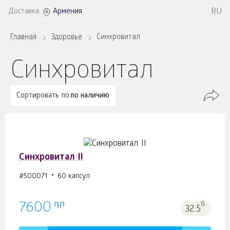
RU
Доставка:
Армения
Главная
Здоровье
Синхровитал
Синхровитал
Сортировать по:
по наличию
Синхровитал II
#500071
60 капсул
դր
7600
б.
32.5