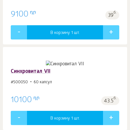
դր
9100
б.
39
В корзину 1
шт.
Синхровитал VII
#500050
60 капсул
դր
10100
б.
43.5
В корзину 1
шт.