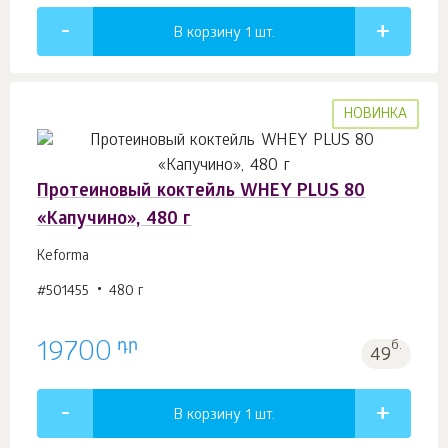
В корзину 1
шт.
НОВИНКА
Протеиновый коктейль WHEY PLUS 80
«Капучино», 480 г
Keforma
#501455
480 г
դր
19700
б.
49
В корзину 1
шт.