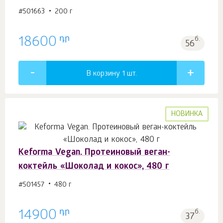
#501663
200 г
դր
18600
б.
56
В корзину 1
шт.
НОВИНКА
Keforma Vegan. Протеиновый веган-
коктейль «Шоколад и кокос», 480 г
#501457
480 г
դր
14900
б.
37