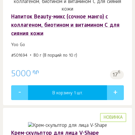
Напиток Beauty-микс (сочное манго) с
коллагеном, биотином и витамином С для
сияния кожи
Yoo Gо
#501694
80 г (8 порций по 10 г)
դր
5000
б.
17
В корзину 1
шт.
НОВИНКА
Крем-скульптор для лица V-Shape