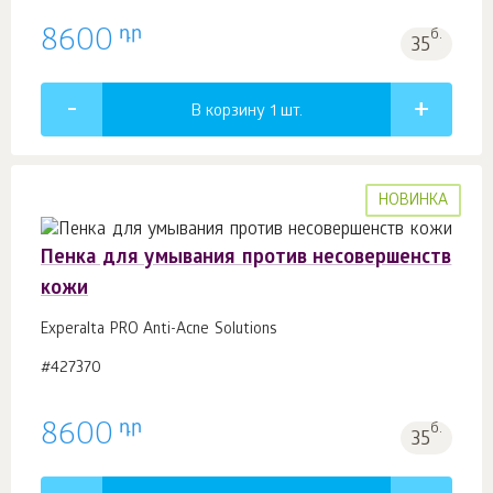
դր
8600
б.
35
В корзину 1
шт.
НОВИНКА
Пенка для умывания против несовершенств
кожи
Experalta PRO Anti-Acne Solutions
#427370
դր
8600
б.
35