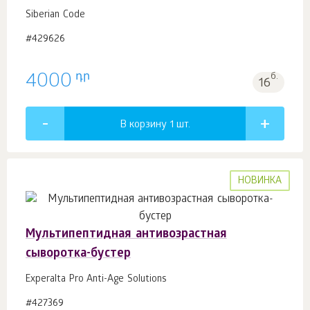
Siberian Code
#429626
դր
4000
б.
16
В корзину 1
шт.
НОВИНКА
Мультипептидная антивозрастная
сыворотка-бустер
Experalta Pro Anti-Age Solutions
#427369