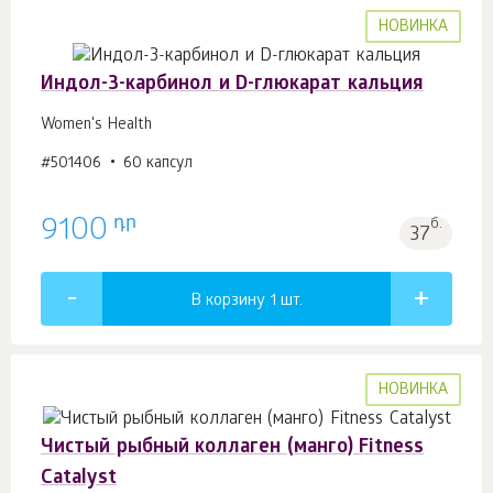
НОВИНКА
Индол-3-карбинол и D-глюкарат кальция
Women's Health
#501406
60 капсул
դր
9100
б.
37
В корзину 1
шт.
НОВИНКА
Чистый рыбный коллаген (манго) Fitness
Catalyst