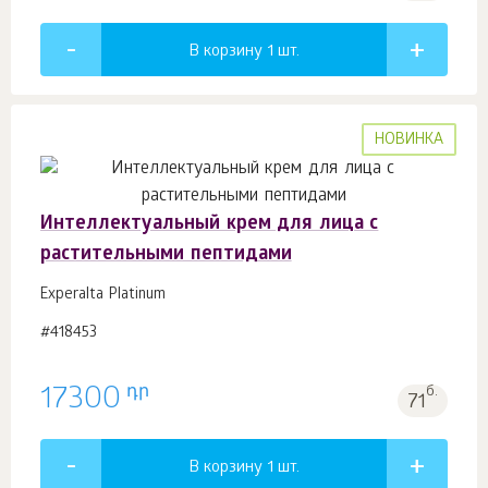
В корзину 1
шт.
НОВИНКА
Интеллектуальный крем для лица с
растительными пептидами
Experalta Platinum
#418453
դր
17300
б.
71
В корзину 1
шт.