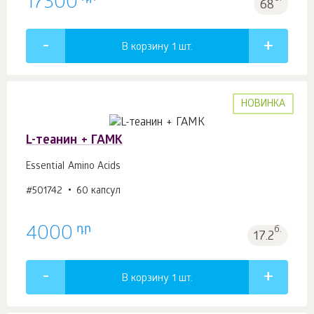
17300
68
В корзину 1
шт.
НОВИНКА
L-теанин + ГАМК
Essential Amino Acids
#501742
60 капсул
դր
4000
б.
17.2
В корзину 1
шт.