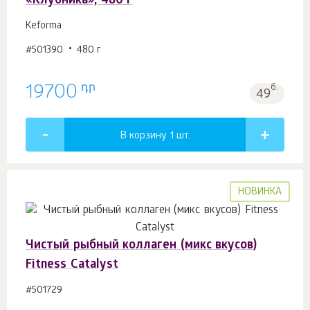
«Клубника», 480 г
Keforma
#501390
480 г
դր
19700
б.
49
В корзину 1
шт.
НОВИНКА
Чистый рыбный коллаген (микс вкусов)
Fitness Catalyst
#501729