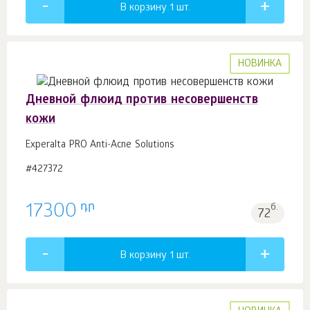
В корзину 1
шт.
НОВИНКА
Дневной флюид против несовершенств
кожи
Experalta PRO Anti-Acne Solutions
#427372
դր
17300
б.
72
В корзину 1
шт.