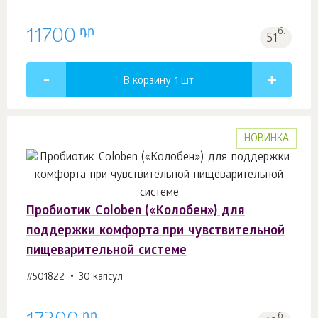
դր
11700
б.
51
В корзину 1
шт.
НОВИНКА
Пробиотик Coloben («Колобен») для
поддержки комфорта при чувствительной
пищеварительной системе
#501822
30 капсул
դր
б.