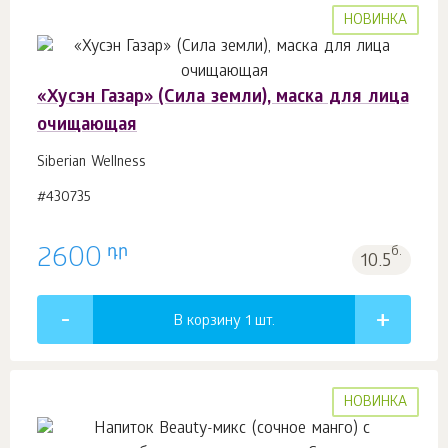
НОВИНКА
«Хусэн Газар» (Сила земли), маска для лица
очищающая
Siberian Wellness
#430735
դր
2600
б.
10.5
В корзину 1
шт.
НОВИНКА