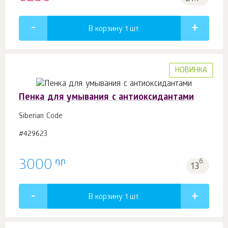
В корзину 1
шт.
НОВИНКА
Пенка для умывания c антиоксидантами
Siberian Code
#429623
դր
3000
б.
13
В корзину 1
шт.