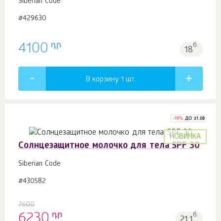
Siberian Code
#429630
դր
4100
б.
18
В корзину 1
шт.
-
19
%
ДО 31.08
НОВИНКА
Солнцезащитное молочко для тела SPF 30
Siberian Code
#430582
7600
դր
6230
б.
21.1