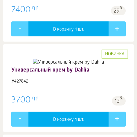
դր
7400
б.
29
В корзину 1
шт.
НОВИНКА
Универсальный крем by Dahlia
#427842
դր
3700
б.
13
В корзину 1
шт.