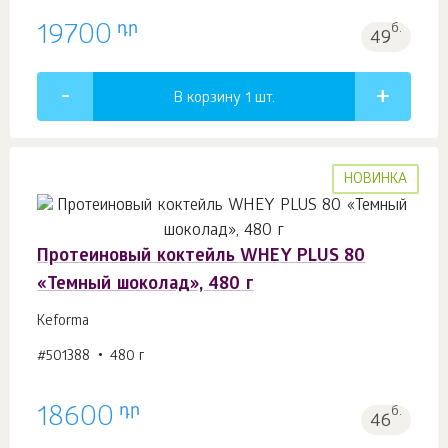
դր
19700
б.
49
В корзину 1
шт.
НОВИНКА
Протеиновый коктейль WHEY PLUS 80
«Темный шоколад», 480 г
Keforma
#501388
480 г
դր
18600
б.
46