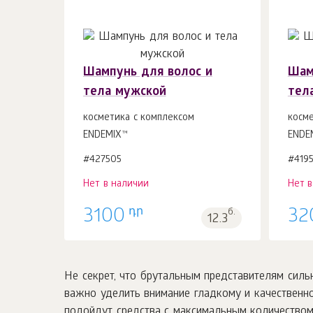
Шампунь для волос и
Шам
тела мужской
тел
косметика с комплексом
косм
ENDEMIX™
ENDE
#427505
#419
Нет в наличии
Нет 
դր
3100
б.
32
12.3
Не секрет, что брутальным представителям сил
важно уделить внимание гладкому и качественно
подойдут средства с максимальным количеством