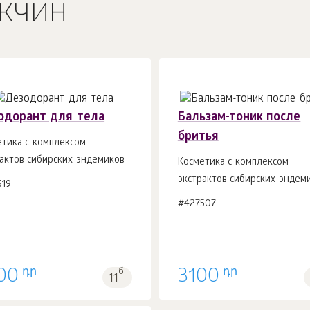
жчин
одорант для тела
Бальзам-тоник после
бритья
етика с комплексом
актов сибирских эндемиков
Косметика с комплексом
В корзину 1
шт.
В корзину 1
шт.
экстрактов сибирских эндем
519
#427507
դր
դր
00
б.
3100
11