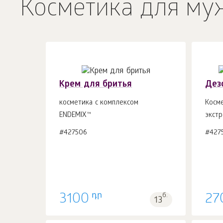
Косметика для му
Крем для бритья
Дез
косметика с комплексом
Косм
ENDEMIX™
экстр
В корзину 1
шт.
#427506
#427
դր
3100
б.
27
13