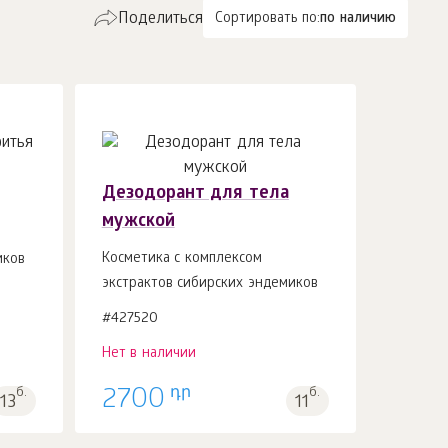
Поделиться
Сортировать по:
по наличию
Дезодорант для тела
мужской
Косметика с комплексом
иков
экстрактов сибирских эндемиков
#427520
Нет в наличии
դր
б.
2700
б.
13
11