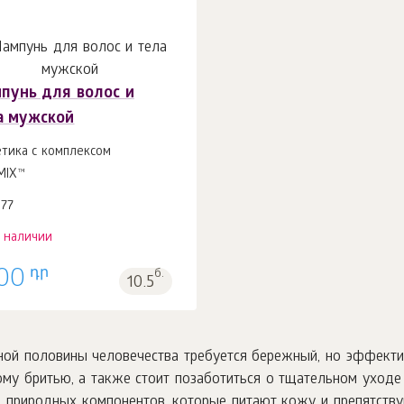
пунь для волос и
а мужской
етика с комплексом
MIX™
577
в наличии
դր
00
б.
10.5
ьной половины человечества требуется бережный, но эффект
му бритью, а также стоит позаботиться о тщательном уходе 
 природных компонентов, которые питают кожу и препятств