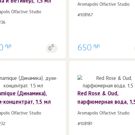
а и Ветивер), 1,5 мл
Aromapolis Olfactive Studio
polis Olfactive Studio
#108167
236
դր
դր
0
б.
650
0
amique (Динамика),
Red Rose & Oud,
-концентрат, 1.5 мл
парфюмерная вода, 1,
В корзину 1
шт.
В корзину 1
шт.
polis Olfactive Studio
Aromapolis Olfactive Studio
232
#108181