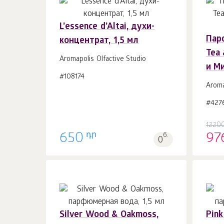
L’essence d’Altai, духи-
Пар
концентрат, 1,5 мл
В корзину 1
шт.
Tea
Aromapolis Olfactive Studio
и Ми
#108174
Aroma
#427
1220
դր
650
б.
97
0
Silver Wood & Oakmoss,
Pink