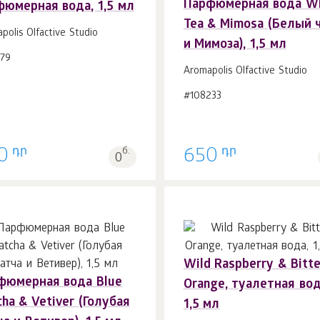
Парфюмерная вода Wh
фюмерная вода, 1,5 мл
В корзину 1
шт.
В корзину 1
шт.
Tea & Mimosa (Белый 
polis Olfactive Studio
и Мимоза), 1,5 мл
179
Aromapolis Olfactive Studio
#108233
դր
դր
0
б.
650
0
Wild Raspberry & Bitte
фюмерная вода Blue
Orange, туалетная вод
В корзину 1
шт.
В корзину 1
шт.
ha & Vetiver (Голубая
1,5 мл