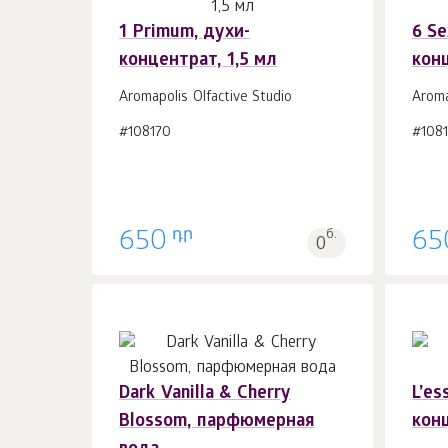
1 Primum, духи-
6 Se
концентрат, 1,5 мл
конц
В корзину 1
шт.
Aromapolis Olfactive Studio
Aroma
#108170
#1081
դր
650
б.
65
0
Dark Vanilla & Cherry
L’es
Blossom, парфюмерная
кон