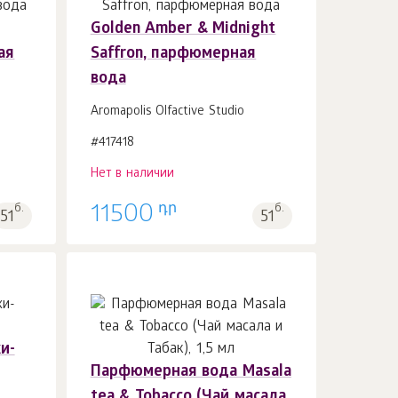
Golden Amber & Midnight
ая
Saffron, парфюмерная
вода
Aromapolis Olfactive Studio
#417418
Нет в наличии
դր
б.
11500
б.
51
51
и-
Парфюмерная вода Masala
tea & Tobacco (Чай масала