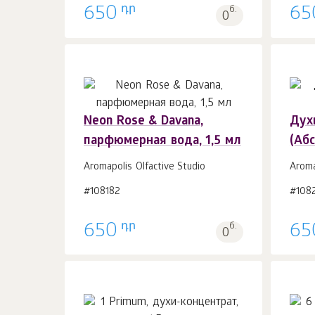
դր
650
б.
65
0
Neon Rose & Davana,
Дух
парфюмерная вода, 1,5 мл
(Абс
В корзину 1
шт.
Aromapolis Olfactive Studio
Aroma
#108182
#108
դր
650
б.
65
0