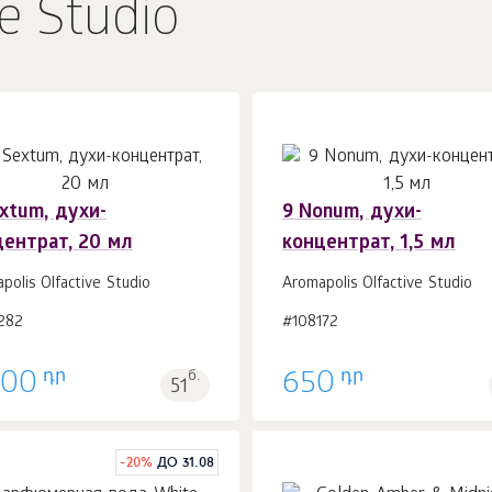
e Studio
xtum, духи-
9 Nonum, духи-
центрат, 20 мл
концентрат, 1,5 мл
В корзину 1
шт.
В корзину 1
шт.
polis Olfactive Studio
Aromapolis Olfactive Studio
282
#108172
դր
դր
700
б.
650
51
-
20
%
ДО 31.08