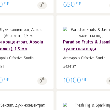
դր
դր
0
б.
650
0
и-концентрат, Absolu
Paradise Fruits & Jasmi
олют), 1,5 мл
туалетная вода
В корзину 1
шт.
В корзину 1
шт.
polis Olfactive Studio
Aromapolis Olfactive Studio
231
#424137
դր
դր
0
б.
10100
0