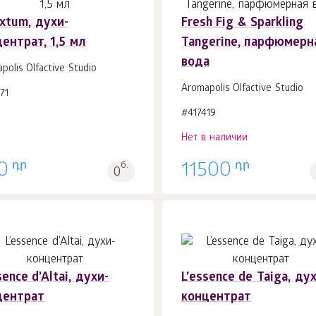
xtum, духи-
Fresh Fig & Sparkling
ентрат, 1,5 мл
Tangerine, парфюмерн
В корзину 1
шт.
вода
polis Olfactive Studio
Aromapolis Olfactive Studio
71
#417419
Нет в наличии
դր
դր
0
б.
11500
0
sence d’Altai, духи-
L’essence de Taiga, дух
центрат
концентрат