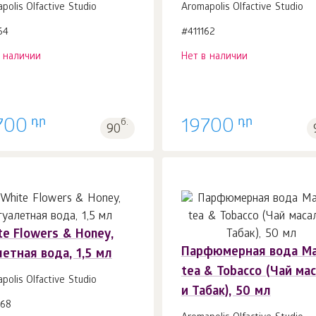
polis Olfactive Studio
Aromapolis Olfactive Studio
64
#411162
в наличии
Нет в наличии
դր
դր
700
б.
19700
90
e Flowers & Honey,
Парфюмерная вода Ma
етная вода, 1,5 мл
tea & Tobacco (Чай ма
polis Olfactive Studio
и Табак), 50 мл
168