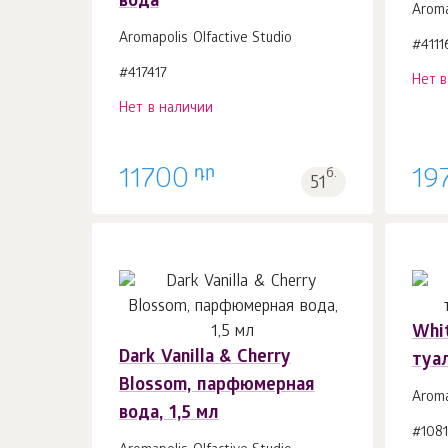
вода
Aroma
Aromapolis Olfactive Studio
#4111
#417417
Нет 
Нет в наличии
դր
11700
б.
19
51
Whit
Dark Vanilla & Cherry
туал
Blossom, парфюмерная
Aroma
вода, 1,5 мл
#108