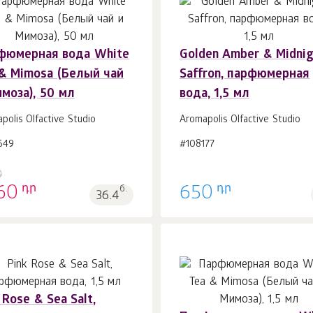
фюмерная вода White
Golden Amber & Midnig
В корзину 1
шт.
В корзину 1
шт.
 & Mimosa (Белый чай
Saffron, парфюмерная
моза), 50 мл
вода, 1,5 мл
polis Olfactive Studio
Aromapolis Olfactive Studio
649
#108177
0
դր
դր
60
б.
650
36.4
 Rose & Sea Salt,