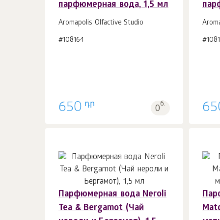
парфюмерная вода, 1,5 мл
пар
В корзину 1
шт.
Aromapolis Olfactive Studio
Aroma
#108164
#108
դր
650
б.
65
0
Парфюмерная вода Neroli
Пар
В корзину 1
шт.
Tea & Bergamot (Чай
Matc