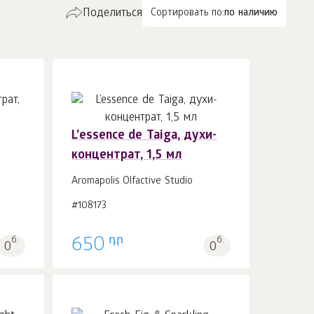
Поделиться
Сортировать по:
по наличию
L’essence de Taiga, духи-
концентрат, 1,5 мл
В корзину 1
шт.
Aromapolis Olfactive Studio
#108173
դր
б.
650
б.
0
0