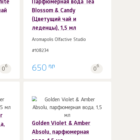
ite
Парфюмерная вода Tea
В корзину 1
шт.
чай
Blossom & Candy
(Цветущий чай и
леденцы), 1,5 мл
Aromapolis Olfactive Studio
#108234
դր
б.
650
б.
0
0
r
Golden Violet & Amber
а,
В корзину 1
шт.
Absolu, парфюмерная