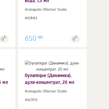
вода, 1,5 мл
Aromapolis Olfactive Studio
#108163
դր
б.
650
б.
0
0
Dynamique (Динамика),
5 мл
духи-концентрат, 20 мл
В корзину 1
шт.
Aromapolis Olfactive Studio
#423513