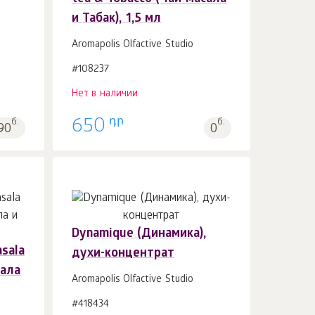
и Табак), 1,5 мл
Aromapolis Olfactive Studio
#108237
Нет в наличии
դր
б.
650
б.
90
0
Dynamique (Динамика),
sala
духи-концентрат
сала
Aromapolis Olfactive Studio
#418434