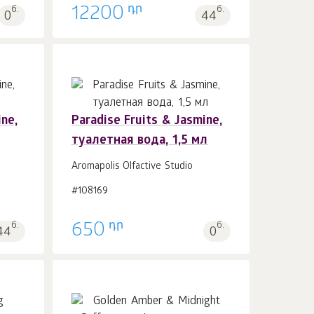
դր
б.
12200
б.
0
44
ne,
Paradise Fruits & Jasmine,
туалетная вода, 1,5 мл
В корзину 1
шт.
Aromapolis Olfactive Studio
#108169
դր
б.
650
б.
44
0