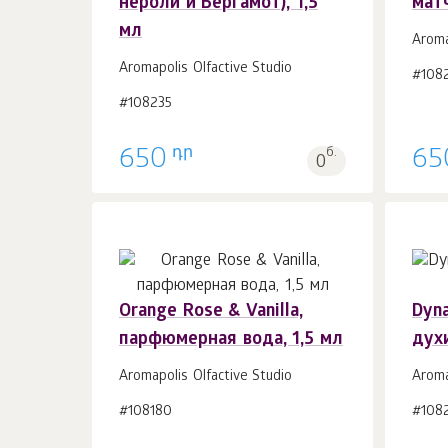
нероли и Бергамот), 1,5
матч
мл
Aroma
Aromapolis Olfactive Studio
#108
#108235
դր
650
б.
65
0
Orange Rose & Vanilla,
Dyn
парфюмерная вода, 1,5 мл
духи
В корзину 1
шт.
Aromapolis Olfactive Studio
Aroma
#108180
#108