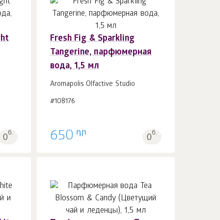
ht
Fresh Fig & Sparkling
В корзину 1
шт.
Tangerine, парфюмерная
вода, 1,5 мл
Aromapolis Olfactive Studio
#108176
դր
б.
650
б.
0
0