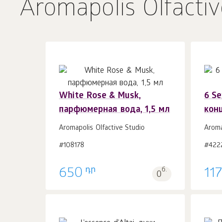
Aromapolis Olfactiv
White Rose & Musk,
6 Se
парфюмерная вода, 1,5 мл
кон
В корзину 1
шт.
Aromapolis Olfactive Studio
Aroma
#108178
#422
դր
650
б.
11
0