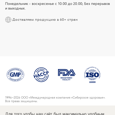
Понедельник - воскресенье с 10.00 до 20.00; Без перерывов
и выходных.
Доставляем продукцию в 60+ стран
1996
–2026 ООО «Международная компания «Сибирское здоровье».
Все права защищены.
Воспроизведение материалов данного сайта возможно при условии
обязательного размещения активной ссылки на
Для того чтобы наш сайт был максимально удобным
www.siberianwellness.com.