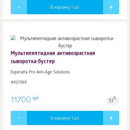
В корзину 1
шт.
Мультипептидная антивозрастная
сыворотка-бустер
Experalta Pro Anti-Age Solutions
#427369
դր
11700
б.
51
В корзину 1
шт.