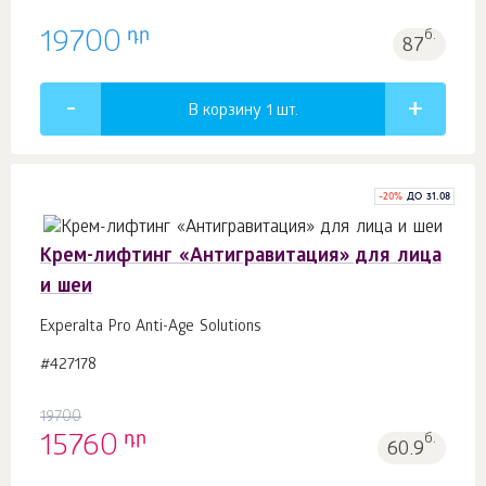
դր
19700
б.
87
В корзину 1
шт.
-
20
%
ДО 31.08
Крем-лифтинг «Антигравитация» для лица
и шеи
Experalta Pro Anti-Age Solutions
#427178
19700
դր
15760
б.
60.9