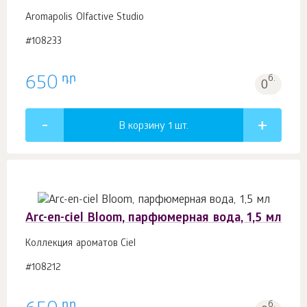
Aromapolis Olfactive Studio
#108233
դր
650
б.
0
В корзину 1
шт.
Arc-en-ciel Bloom, парфюмерная вода, 1,5 мл
Коллекция ароматов Ciel
#108212
դր
б.