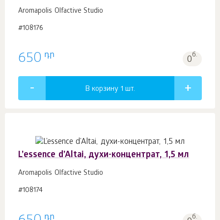
Aromapolis Olfactive Studio
#108176
դր
650
б.
0
В корзину 1
шт.
L’essence d’Altai, духи-концентрат, 1,5 мл
Aromapolis Olfactive Studio
#108174
դր
б.