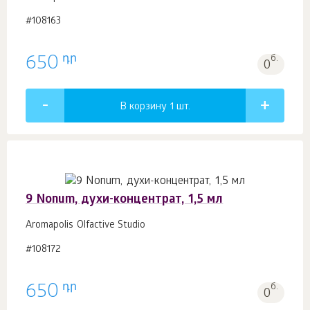
#108163
դր
650
б.
0
В корзину 1
шт.
9 Nonum, духи-концентрат, 1,5 мл
Aromapolis Olfactive Studio
#108172
դր
650
б.
0