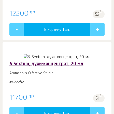
դր
12200
б.
52
В корзину 1
шт.
6 Sextum, духи-концентрат, 20 мл
Aromapolis Olfactive Studio
#422282
դր
11700
б.
51