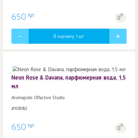
դր
650
б.
0
В корзину 1
шт.
Neon Rose & Davana, парфюмерная вода, 1,5
мл
Aromapolis Olfactive Studio
#108182
դր
650
б.
0