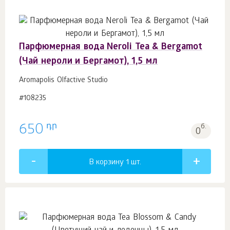
Парфюмерная вода Neroli Tea & Bergamot
(Чай нероли и Бергамот), 1,5 мл
Aromapolis Olfactive Studio
#108235
դր
650
б.
0
В корзину 1
шт.