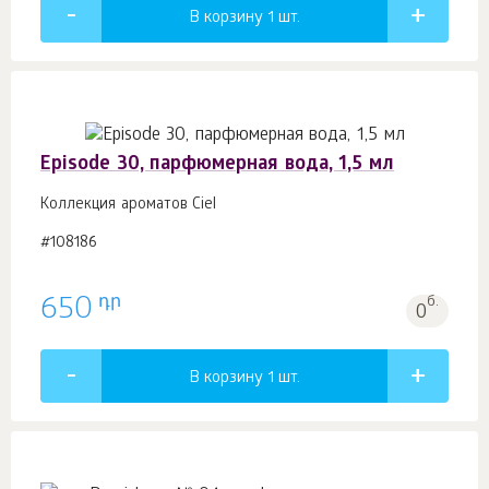
В корзину 1
шт.
Episode 30, парфюмерная вода, 1,5 мл
Коллекция ароматов Ciel
#108186
դր
650
б.
0
В корзину 1
шт.