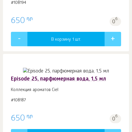
#108194
դր
650
б.
0
В корзину 1
шт.
Episode 25, парфюмерная вода, 1,5 мл
Коллекция ароматов Ciel
#108187
դր
650
б.
0