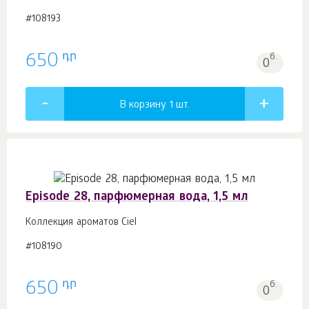
#108193
դր
650
б.
0
В корзину 1
шт.
Episode 28, парфюмерная вода, 1,5 мл
Коллекция ароматов Ciel
#108190
դր
650
б.
0