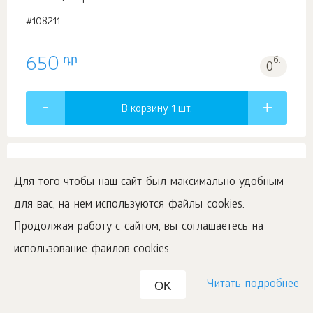
#108211
դր
650
б.
0
В корзину 1
шт.
Для того чтобы наш сайт был максимально удобным
Nuage Osmanthus, парфюмерная вода, 1,5
для вас, на нем используются файлы cookies.
мл
Продолжая работу с сайтом, вы соглашаетесь на
Коллекция ароматов Ciel
использование файлов cookies.
#108195
Читать подробнее
OK
դր
б.