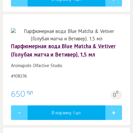
В корзину 1
шт.
Парфюмерная вода Blue Matcha & Vetiver
(Голубая матча и Ветивер), 1,5 мл
Aromapolis Olfactive Studio
#108236
դր
650
б.
0
В корзину 1
шт.