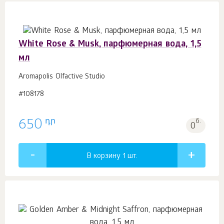
White Rose & Musk, парфюмерная вода, 1,5
мл
Aromapolis Olfactive Studio
#108178
դր
650
б.
0
В корзину 1
шт.