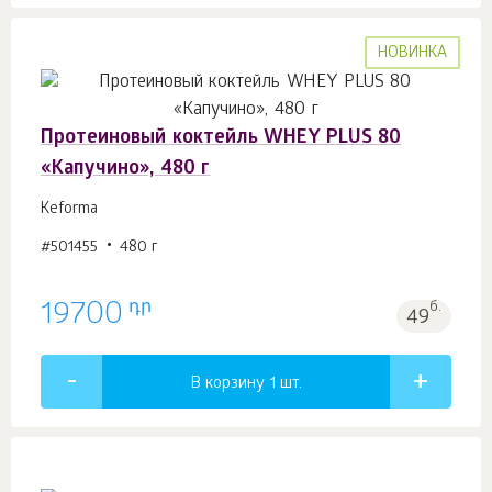
НОВИНКА
Протеиновый коктейль WHEY PLUS 80
«Капучино», 480 г
Keforma
#501455
480 г
դր
19700
б.
49
В корзину 1
шт.