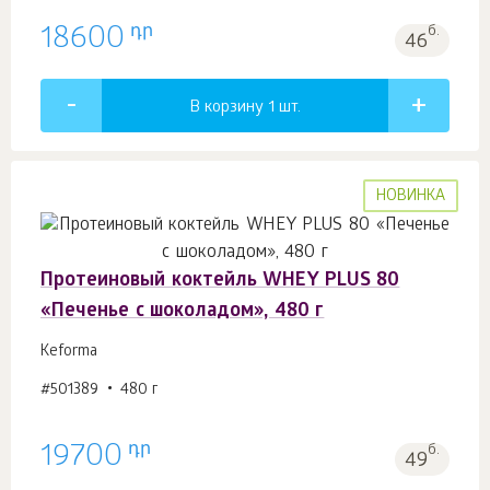
դր
18600
б.
46
В корзину 1
шт.
НОВИНКА
Протеиновый коктейль WHEY PLUS 80
«Печенье с шоколадом», 480 г
Keforma
#501389
480 г
դր
19700
б.
49