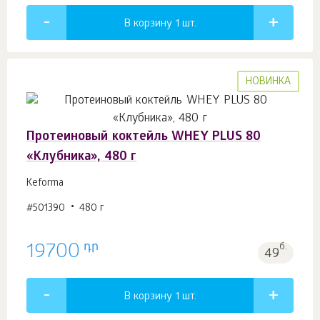
В корзину 1
шт.
НОВИНКА
Протеиновый коктейль WHEY PLUS 80
«Клубника», 480 г
Keforma
#501390
480 г
դր
19700
б.
49
В корзину 1
шт.