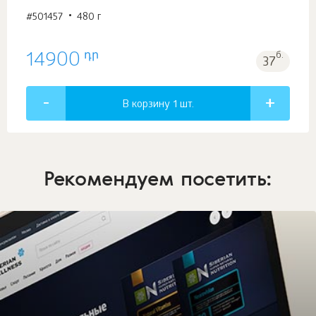
#501457
480 г
դր
14900
б.
37
В корзину 1
шт.
Рекомендуем посетить: