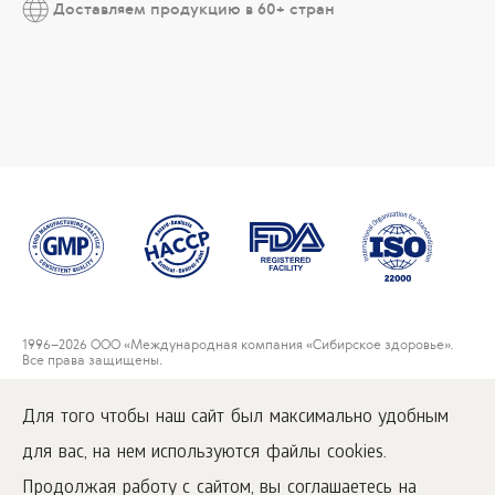
Доставляем продукцию в 60+ стран
1996
–2026 ООО «Международная компания «Сибирское здоровье».
Все права защищены.
Воспроизведение материалов данного сайта возможно при условии
обязательного размещения активной ссылки на
Для того чтобы наш сайт был максимально удобным
www.siberianwellness.com.
для вас, на нем используются файлы cookies.
Пользовательское соглашение
Политика конфиденциальности
Продолжая работу с сайтом, вы соглашаетесь на