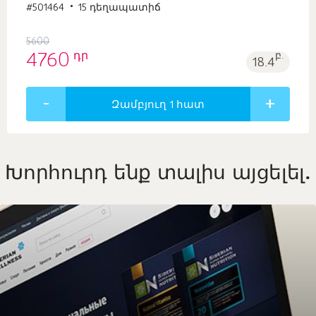
#501464
15 դեղապատիճ
5600
դր
4760
բ.
18.4
Զամբյուղ 1
հատ
Խորհուրդ ենք տալիս այցելել.