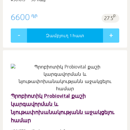
#501615
30 հաբ
դր
6600
բ.
27.5
Զամբյուղ 1
հատ
Պրոբիոտիկ Probiovital քաշի
կարգավորման և
նյութափոխանակությանն աջակցելու
համար