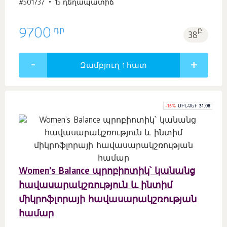
#501737
15 դեղապատիճ
դր
9700
բ.
38
Զամբյուղ 1
հատ
-
15
%
ՄԻՆՉԵՒ 31.08
Women’s Balance պրոբիոտիկ՝ կանանց
հավասարակշռություն և ինտիմ
միկրոֆլորայի հավասարակշռության
համար