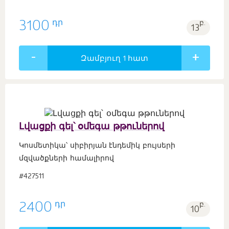
դր
3100
բ.
13
Զամբյուղ 1
հատ
Լվացքի գել՝ օմեգա թթուներով
Կոսմետիկա՝ սիբիրյան էնդեմիկ բույսերի
մզվածքների համալիրով
#427511
դր
2400
բ.
10