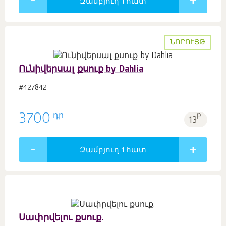
Զամբյուղ 1
հատ
ՆՈՐՈՒՅԹ
Ունիվերսալ քսուք by Dahlia
#427842
դր
3700
բ.
13
Զամբյուղ 1
հատ
Սափրվելու քսուք.