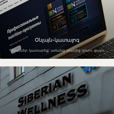
Օնլայն-կատալոգ
Գնումներ կատարեք՝ առանց տանից դուրս գալու