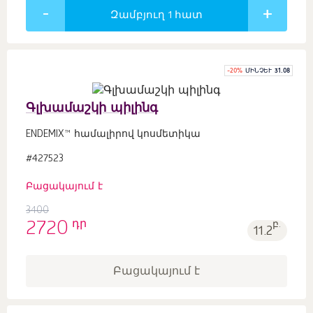
Զամբյուղ 1
հատ
-
20
%
ՄԻՆՉԵՒ 31.08
Գլխամաշկի պիլինգ
ENDEMIX™ համալիրով կոսմետիկա
#427523
Բացակայում է
3400
դր
2720
բ.
11.2
Բացակայում է