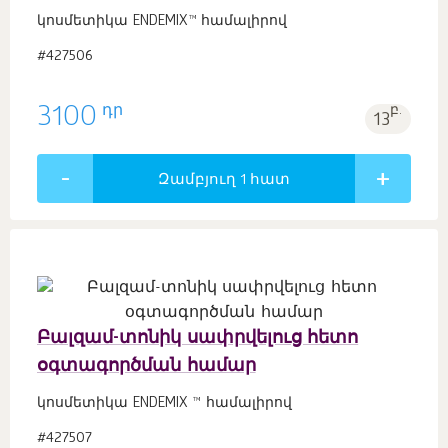
կոսմետիկա ENDEMIX™ համալիրով
#427506
դր
3100
բ.
13
Զամբյուղ 1
հատ
Բալզամ-տոնիկ սափրվելուց հետո
օգտագործման համար
կոսմետիկա ENDEMIX ™ համալիրով
#427507