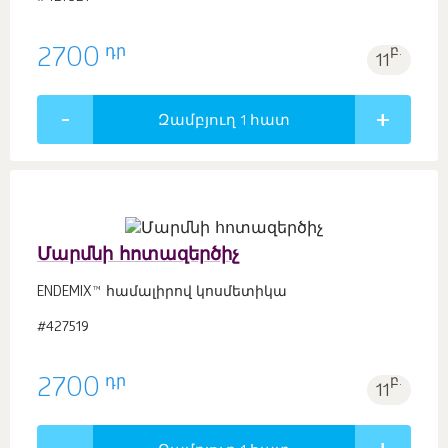
դր
2700
բ.
11
Զամբյուղ 1
հատ
Մարմնի հոտազերծիչ
ENDEMIX™ համալիրով կոսմետիկա
#427519
դր
2700
բ.
11