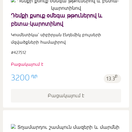
Դեմքի քսուք օմեգա թթուներով և
բետա-կարոտինով
Կոսմետիկա՝ սիբիրյան էնդեմիկ բույսերի
մզվածքների համալիրով
#427512
Բացակայում է
դր
3200
բ.
13.3
Բացակայում է