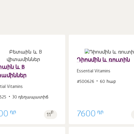
Դիոսմին և ռուտին
աին և B
Essential Vitamins
տամիններ
Զամբյուղ
Զամբյուղ
#500626
60 հաբ
հատ
հատ
1
1
tial Vitamins
625
30 դեղապատիճ
դր
դր
00
բ.
7600
11