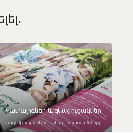
լել.
Կատալոգներ և գնացուցակներ
Վաղեմի սիրելին ու երկար սպասված նորը