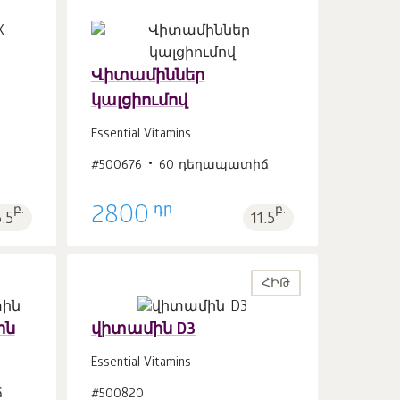
Վիտամիններ
կալցիումով
Զամբյուղ
հատ
1
Essential Vitamins
#500676
60 դեղապատիճ
դր
բ.
2800
բ.
6.5
11.5
ՀԻԹ
ին
վիտամին D3
Essential Vitamins
Զամբյուղ
ճ
#500820
հատ