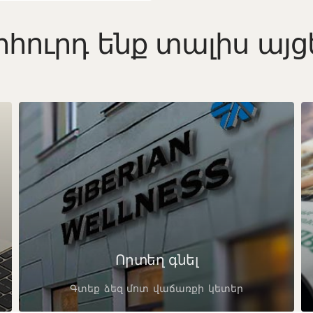
հուրդ ենք տալիս այցե
Որտեղ գնել
Գտեք ձեզ մոտ վաճառքի կետեր