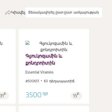
Կիսվել
Տեսակավորել ըստ.
ըստ առկայության
Գլյուկոզամին և
քոնդրոիտին
Զամբյուղ
հատ
1
Essential Vitamins
#500651
60 դեղապատիճ
դր
բ.
3500
բ.
31
15