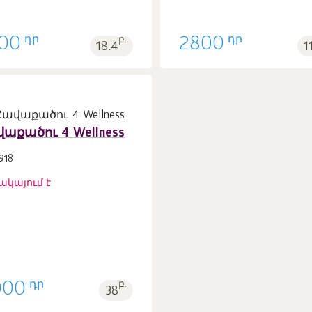
1
1
դր
դր
00
բ.
2800
18.4
1
աքածու 4 Wellness
918
ակայում է
դր
000
բ.
38