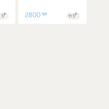
1
դր
բ.
2800
բ.
1.5
11.5