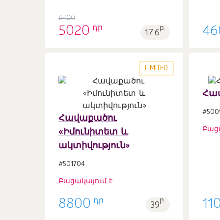
1
6400
դր
5020
բ.
46
17.6
LIMITED
Հավ
#500
Հավաքածու
Բաց
«Իմունիտետ և
ակտիվություն»
#501704
Բացակայում է
դր
8800
բ.
11
39