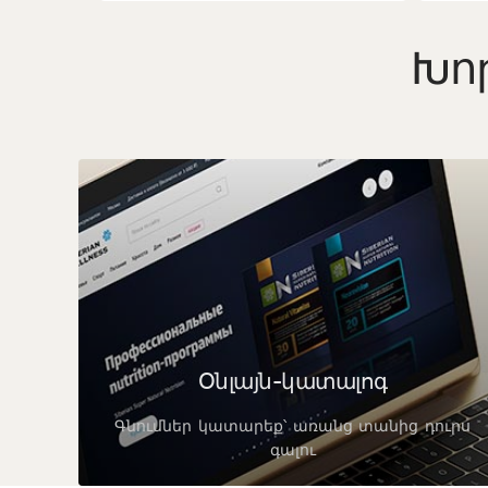
Խոր
Օնլայն-կատալոգ
Գնումներ կատարեք՝ առանց տանից դուրս
գալու