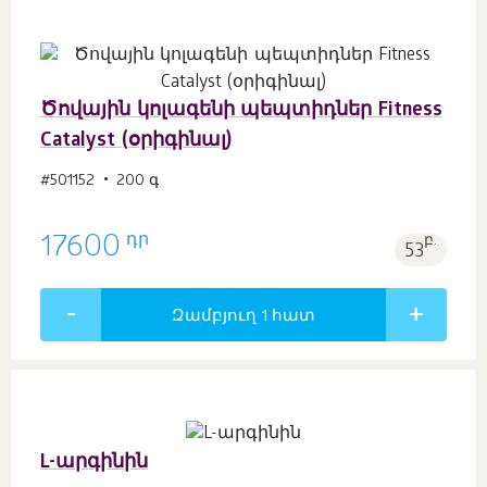
Ծովային կոլագենի պեպտիդներ Fitness
Catalyst (օրիգինալ)
#501152
200 գ
դր
17600
բ.
53
Զամբյուղ 1
հատ
L-արգինին