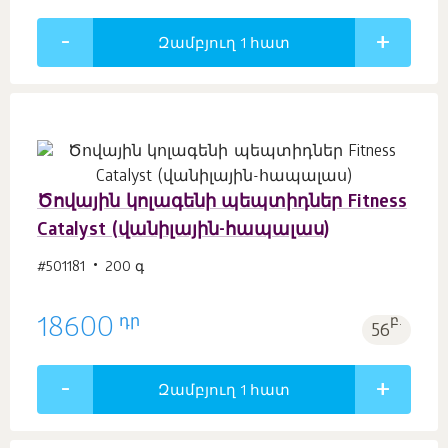
Զամբյուղ 1
հատ
Ծովային կոլագենի պեպտիդներ Fitness
Catalyst (վանիլային-հապալաս)
#501181
200 գ
դր
18600
բ.
56
Զամբյուղ 1
հատ