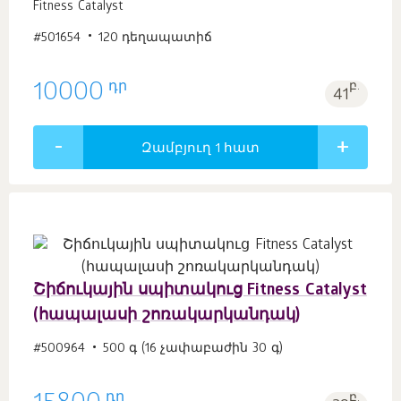
Fitness Catalyst
#501654
120 դեղապատիճ
դր
10000
բ.
41
Զամբյուղ 1
հատ
Շիճուկային սպիտակուց Fitness Catalyst
(հապալասի շոռակարկանդակ)
#500964
500 գ (16 չափաբաժին 30 գ)
դր
բ.