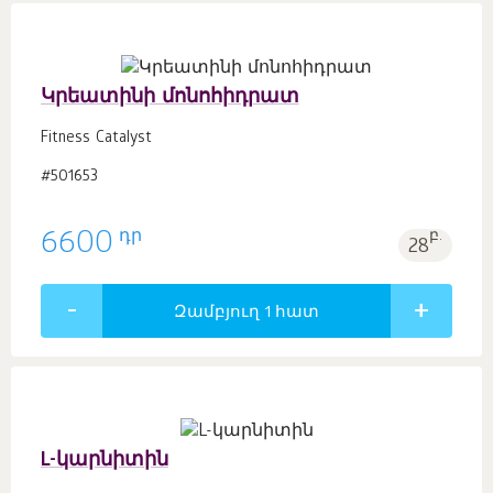
Կրեատինի մոնոհիդրատ
Fitness Catalyst
#501653
դր
6600
բ.
28
Զամբյուղ 1
հատ
L-կարնիտին