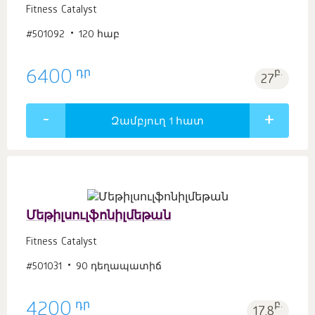
Fitness Catalyst
#501092
120 հաբ
դր
6400
բ.
27
Զամբյուղ 1
հատ
Մեթիլսուլֆոնիլմեթան
Fitness Catalyst
#501031
90 դեղապատիճ
դր
4200
բ.
17.8