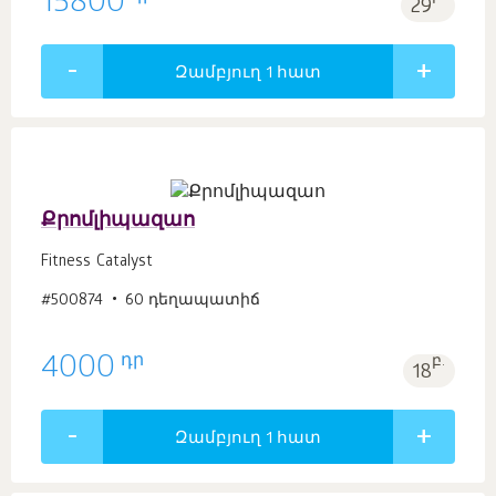
15800
29
Զամբյուղ 1
հատ
Քրոմլիպազաո
Fitness Catalyst
#500874
60 դեղապատիճ
դր
4000
բ.
18
Զամբյուղ 1
հատ