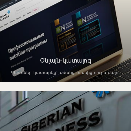
Օնլայն-կատալոգ
Գնումներ կատարեք՝ առանց տանից դուրս գալու