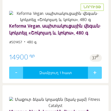
ՆՈՐՈՒՅԹ
Keforma Vegan. սպիտակուցային վեգան-
կոկտեյլ «Շոկոլադ և կոկոս», 480 գ
#501457
480 գ
դր
14900
բ.
37
Զամբյուղ 1
հատ