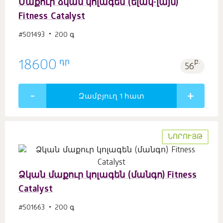
Մաքուր ձկան կոլագեն (ելակ-լայմ)
Fitness Catalyst
#501493
200 գ
դր
18600
բ.
56
Զամբյուղ 1
հատ
ՆՈՐՈՒՅԹ
Ձկան մաքուր կոլագեն (մանգո) Fitness
Catalyst
#501663
200 գ