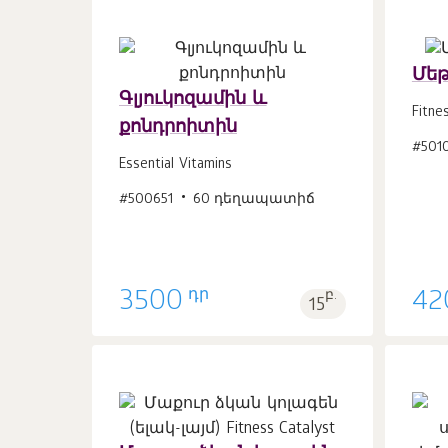
Մեթ
Գլյուկոզամին և
Fitne
քոնդրոիտին
Զամբյուղ
#501
հատ
1
Essential Vitamins
#500651
60 դեղապատիճ
դր
3500
բ.
42
15