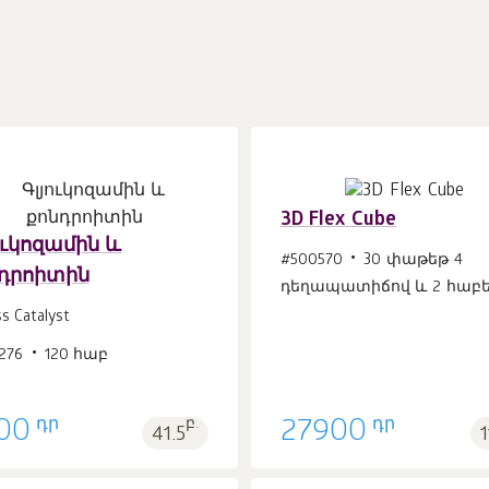
3D Flex Cube
ուկոզամին և
#500570
30 փաթեթ 4
դրոիտին
դեղապատիճով և 2 հաբե
Զամբյուղ
Զամբյուղ
հատ
հատ
1
1
ss Catalyst
276
120 հաբ
դր
դր
00
բ.
27900
41.5
1