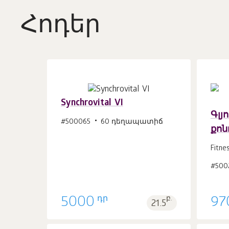
Հոդեր
Synchrovital VI
Գլյ
#500065
60 դեղապատիճ
քոն
Զամբյուղ
հատ
1
Fitne
#500
դր
5000
բ.
97
21.5