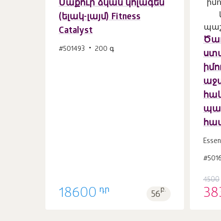
Մաքուր ձկան կոլագեն
(ելակ-լայմ) Fitness
Զամբյուղ
հատ
Catalyst
1
Ծառ
#501493
200 գ
ստ
իմո
աջա
հա
պա
հա
Essen
#501
4500
դր
18600
բ.
38
56