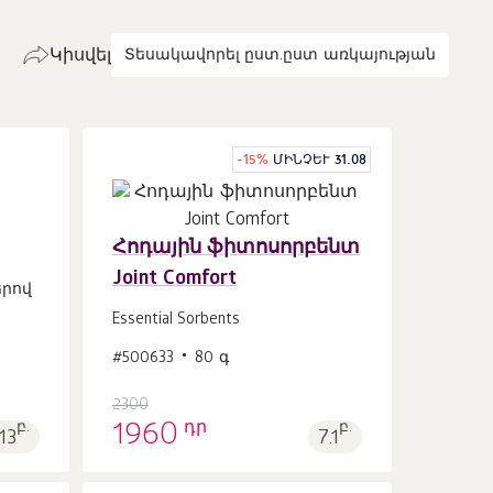
Կիսվել
Տեսակավորել ըստ.
ըստ առկայության
-
15
%
ՄԻՆՉԵՒ 31.08
Հոդային ֆիտոսորբենտ
Joint Comfort
րով
Զամբյուղ
հատ
1
Essential Sorbents
#500633
80 գ
2300
դր
բ.
1960
բ.
13
7.1