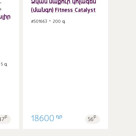
Ձկան մաքուր կոլագեն
(մանգո) Fitness Catalyst
Զամբյուղ
ալիր
հատ
1
#501663
200 գ
5 գ
դր
բ.
18600
բ.
47
56