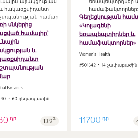
Զամբյուղ
Զամբյուղ
Գեղեցկության համ
հատ
հատ
1
1
ի սնկերից
«Կոլագենի
ացված համալիր՝
եռապեպտիդներ և
ւնային
համաֆակտորներ»
կցության և
Women's Health
կաօքսիդանտ
#501642
14 չափաբաժին 
շտպանության
մար
tial Botanics
640
60 դեղապատիճ
դր
դր
30
բ.
11700
13.9