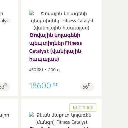
Ծովային կոլագենի
Զամբյուղ
հատ
պեպտիդներ Fitness
1
Catalyst (վանիլային-
հապալաս)
#501181
200 գ
դր
բ.
18600
բ.
53
56
ՆՈՐՈՒՅԹ