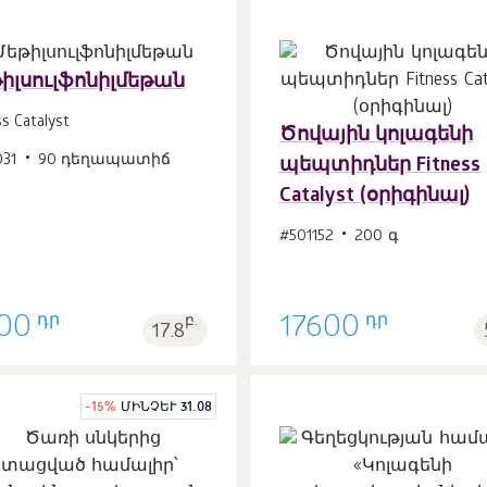
իլսուլֆոնիլմեթան
ss Catalyst
Ծովային կոլագենի
Զամբյուղ
Զամբյուղ
031
90 դեղապատիճ
հատ
հատ
պեպտիդներ Fitness
1
1
Catalyst (օրիգինալ)
#501152
200 գ
դր
դր
00
բ.
17600
17.8
-
15
%
ՄԻՆՉԵՒ 31.08