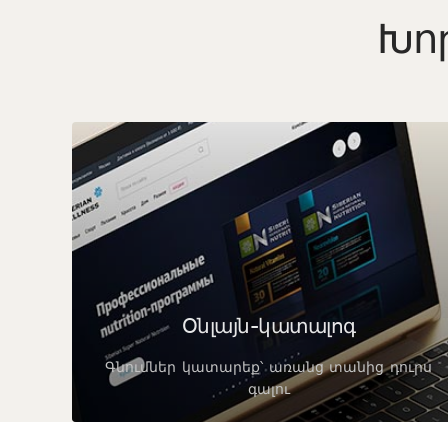
Խոր
Օնլայն-կատալոգ
Գնումներ կատարեք՝ առանց տանից դուրս
գալու