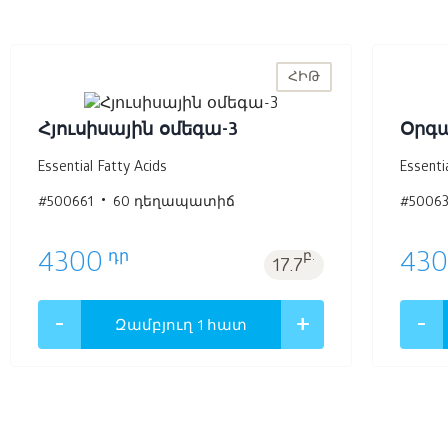
ՀԻԹ
Հյուսիսային օմեգա-3
Օրգ
Essential Fatty Acids
Essenti
#500661
60 դեղապատիճ
#50063
դր
4300
բ.
43
17.7
Զամբյուղ 1
հատ