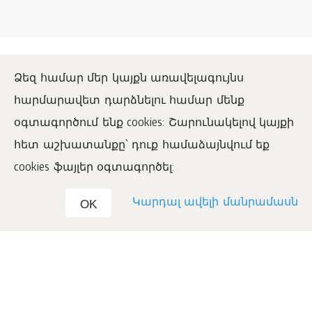
Ձեզ համար մեր կայքն առավելագույնս
հարմարավետ դարձնելու համար մենք
օգտագործում ենք cookies: Շարունակելով կայքի
հետ աշխատանքը՝ դուք համաձայնվում եք
1996
–2026 «Սիբիրյան Վելնես» Միջազգային ընկերություն ՍՊԸ
Բոլոր իրավունքները պաշտպանված են:
cookies ֆայլեր օգտագործել:
Այս կայքի նյութերի վերարտադրումը հնարավոր է
www.siberianwellness.com-ի ակտիվ հղման պարտադիր
տեղադրմամբ:
Կարդալ ավելի մանրամասն
OK
Օգտագործողի համաձայնագիր
Գաղտնիության քաղաքականություն
Գնման պայմաններ