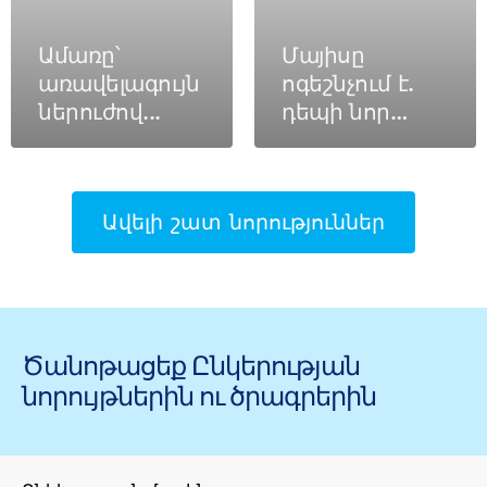
Ամառը՝
Մայիսը
առավելագույն
ոգեշնչում է.
ներուժով...
դեպի նոր
հնարավորություն
գերարագ
տեմպերով։
Ավելի շատ նորություններ
Ծանոթացեք Ընկերության
նորույթներին ու ծրագրերին